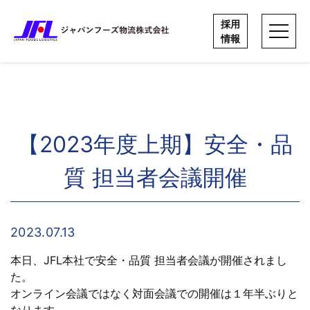
Skip
to
採用
採用
情報
情報
content
【2023年度上期】安全・品
質 担当者会議開催
2023.07.13
本日、JFL本社で安全・品質 担当者会議が開催されまし
た。
オンライン会議ではなく対面会議での開催は１年半ぶりと