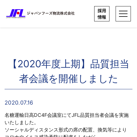
Skip
to
採用
採用
情報
情報
content
【2020年度上期】品質担当
者会議を開催しました
2020.07.16
名糖運輸日高DC4F会議室にてJFL品質担当者会議を実施
いたしました。
ソーシャルディスタンス形式の席の配置、換気等により